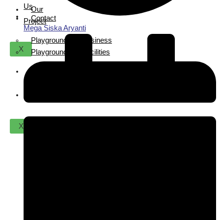
Us
Our
Contact
Project
Mega Siska Aryanti
Playground For Business
X
Playground For Facilities
About
Us
Contact
X