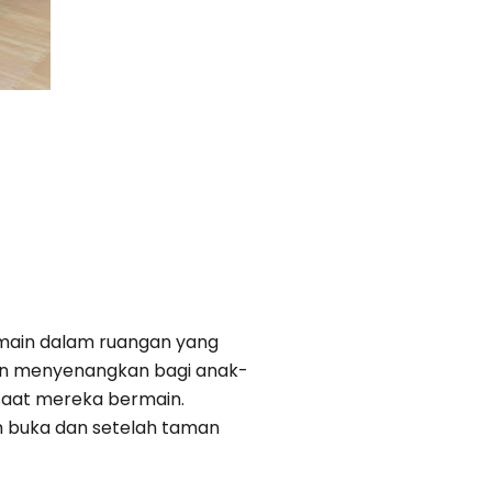
rmain dalam ruangan yang
 dan menyenangkan bagi anak-
l saat mereka bermain.
m buka dan setelah taman