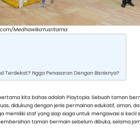
t.com/MedhawikaYusritama
nd Terdekat? Ngga Penasaran Dengan Bisnisnya?
ertama kita bahas adalah Playtopia. Sebuah taman be
luas, didukung dengan jenis permainan edukatif, aman,
ga memiliki staf yang siap siaga untuk mengawasi si keci
 pembersihan taman bermain sebelum dibuka, selama ja