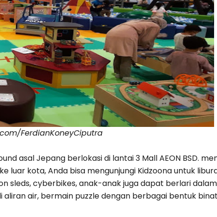
.com/FerdianKoneyCiputra
nd asal Jepang berlokasi di lantai 3 Mall AEON BSD. m
 ke luar kota, Anda bisa mengunjungi Kidzoona untuk libur
loon sleds, cyberbikes, anak-anak juga dapat berlari da
i aliran air, bermain puzzle dengan berbagai bentuk bin