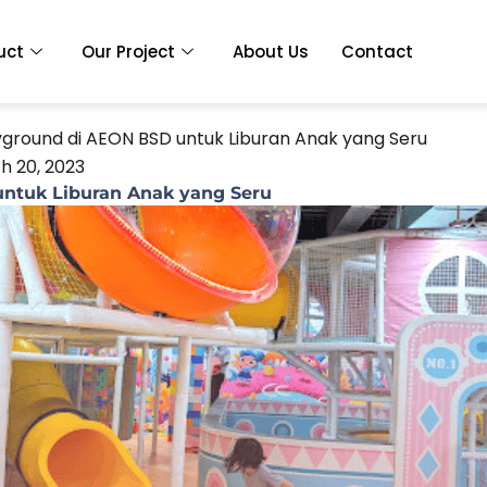
uct
Our Project
About Us
Contact
yground di AEON BSD untuk Liburan Anak yang Seru
h 20, 2023
ntuk Liburan Anak yang Seru