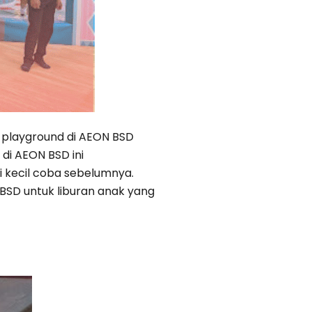
 playground di AEON BSD
di AEON BSD ini
kecil coba sebelumnya.
BSD untuk liburan anak yang