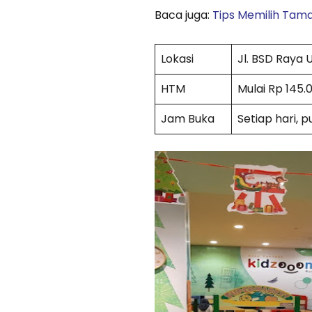
Baca juga:
Tips Memilih Tam
Lokasi
Jl. BSD Raya
HTM
Mulai Rp 145.
Jam Buka
Setiap hari, p