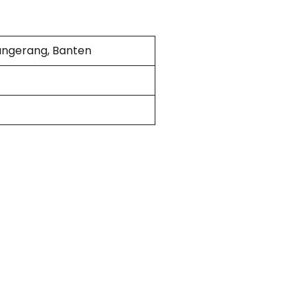
angerang, Banten