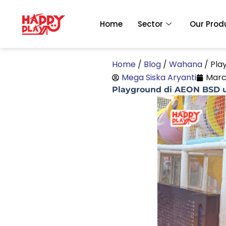
Skip
to
Home
Sector
Our Prod
content
Home
/
Blog
/
Wahana
/
Pla
Mega Siska Aryanti
Marc
Playground di AEON BSD u